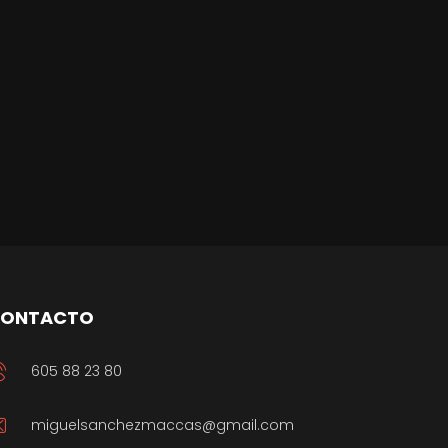
ONTACTO
605 88 23 80
miguelsanchezmaccas@gmail.com