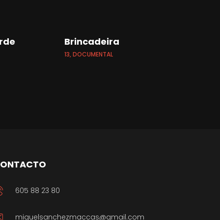
rde
Brincadeira
Boamis
Docume
13, DOCUMENTAL
13, DOCUME
ONTACTO
605 88 23 80
miguelsanchezmaccas@gmail.com